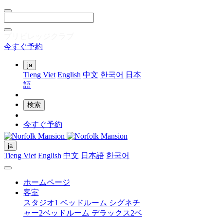
プリビレッジクラブ
今すぐ予約
ja
Tieng Viet
English
中文
한국어
日本
語
検索
今すぐ予約
ja
Tieng Viet
English
中文
日本語
한국어
ホームページ
客室
スタジオ
1 ベッドルーム シグネチ
ャー
2ベッドルーム デラックス
2ベ