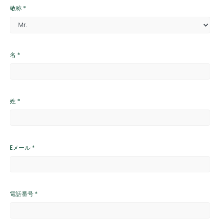
敬称 *
名 *
姓 *
Eメール *
電話番号 *