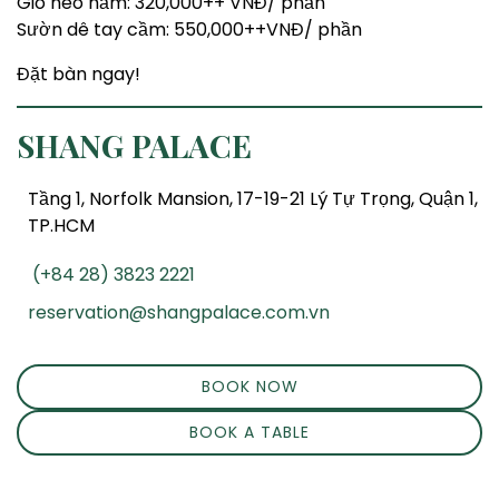
Giò heo hầm: 320,000++ VNĐ/ phần
Sườn dê tay cầm: 550,000++VNĐ/ phần
Đặt bàn ngay!
SHANG PALACE
Tầng 1, Norfolk Mansion, 17-19-21 Lý Tự Trọng, Quận 1,
TP.HCM
(+84 28) 3823 2221
reservation@shangpalace.com.vn
BOOK NOW
BOOK A TABLE