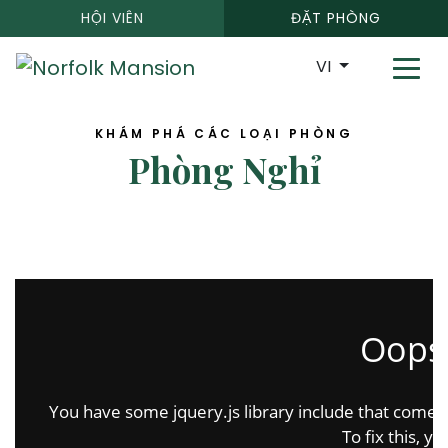
HỘI VIÊN
ĐẶT PHÒNG
VI
KHÁM PHÁ CÁC LOẠI PHÒNG
Phòng Nghỉ
accommodation accommodation
Oops.
You have some jquery.js library include that comes af
To fix this, yo