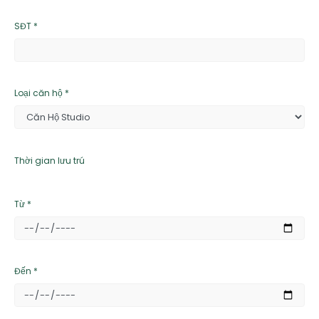
SĐT *
Loại căn hộ *
Thời gian lưu trú
Từ *
Đến *