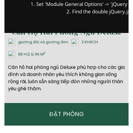
1. Set 'Module General Options' -> 'jQuery & Ou
2. Find the double jQuery.js i
Căn Hộ Hai Phòng Ngủ Deluxe
giường đôi và giường đơn
3 KHÁCH
2
88 m2 & 96 M
Căn hộ hai phòng ngủ Deluxe phù hợp cho các gia
đình và doanh nhân yêu thích không gian sống
rộng rãi, luôn sẵn sàng tiếp đón những người thân
yêu ghé thăm.
ĐẶT PHÒNG