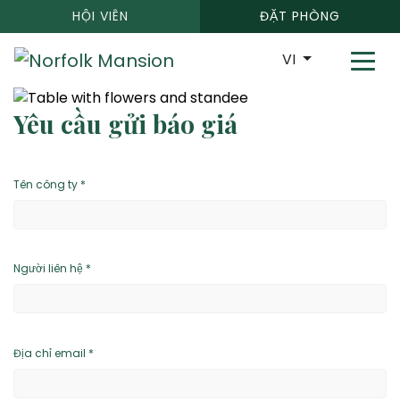
HỘI VIÊN
ĐẶT PHÒNG
VI
Yêu cầu gửi báo giá
Tên công ty *
Người liên hệ *
Địa chỉ email *