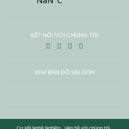
KẾT NỐI VỚI CHÚNG TÔI
XEM BẢN ĐỒ SÀI GÒN
Cơ Hội Nghề Nghiệp
Liên hệ với chúng tôi