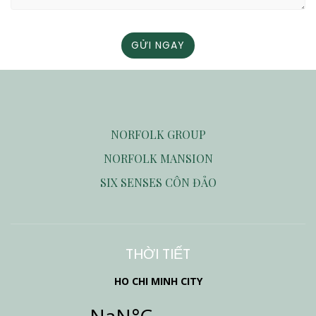
NORFOLK GROUP
NORFOLK MANSION
SIX SENSES CÔN ĐẢO
THỜI TIẾT